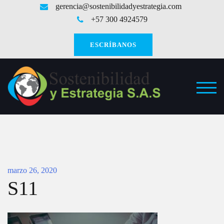
Saltar
gerencia@sostenibilidadyestrategia.com
al
+57 300 4924579
contenido
ESCRÍBANOS
ALT
marzo 26, 2020
S11