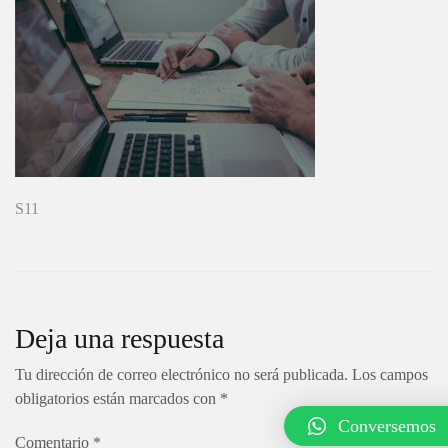
Navegación
S11
de
entradas
Deja una respuesta
Tu dirección de correo electrónico no será publicada.
Los campos
obligatorios están marcados con
*
Conversemos
Comentario
*