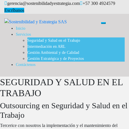
Saltar
gerencia@sostenibilidadyestrategia.com
+57 300 4924579
al
Escríbanos
contenido
Alternar menú
Inicio
Servicios
Seguridad y Salud en el Trabajo
Intermediación en ARL
Gestión Ambiental y de Calidad
Gestión Estratégica y de Proyectos
Contáctenos
SEGURIDAD Y SALUD EN EL
TRABAJO
Outsourcing en Seguridad y Salud en el
Trabajo
Tercerice con nosotros la implementación y el mantenimiento del