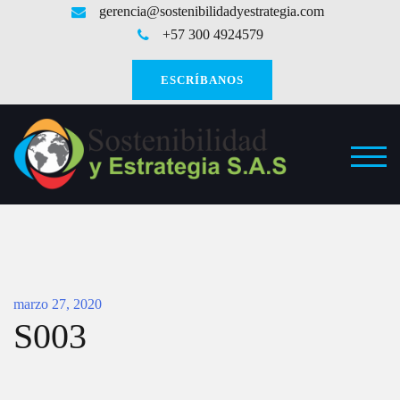
Saltar
gerencia@sostenibilidadyestrategia.com
al
+57 300 4924579
contenido
ESCRÍBANOS
ALT
marzo 27, 2020
S003