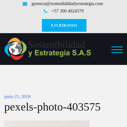
Saltar
gerencia@sostenibilidadyestrategia.com
al
+57 300 4924579
contenido
ESCRÍBANOS
ALT
junio 25, 2018
pexels-photo-403575