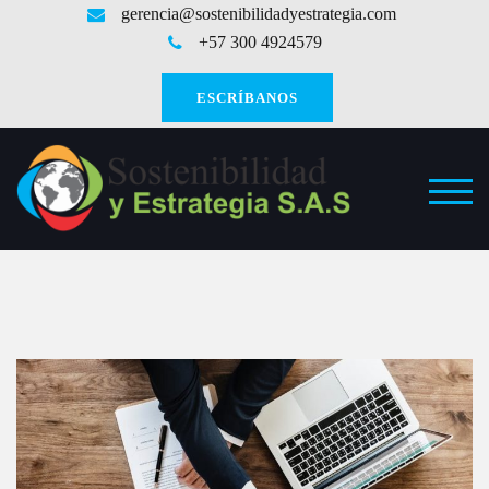
Saltar
gerencia@sostenibilidadyestrategia.com
al
+57 300 4924579
contenido
ESCRÍBANOS
ALT