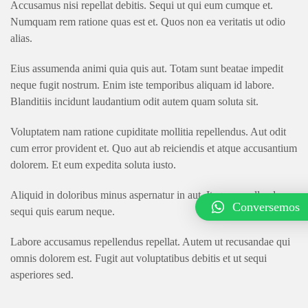
Accusamus nisi repellat debitis. Sequi ut qui eum cumque et.
Numquam rem ratione quas est et. Quos non ea veritatis ut odio
alias.
Eius assumenda animi quia quis aut. Totam sunt beatae impedit
neque fugit nostrum. Enim iste temporibus aliquam id labore.
Blanditiis incidunt laudantium odit autem quam soluta sit.
Voluptatem nam ratione cupiditate mollitia repellendus. Aut odit
cum error provident et. Quo aut ab reiciendis et atque accusantium
dolorem. Et eum expedita soluta iusto.
Aliquid in doloribus minus aspernatur in aut. Itaque repellendus
Conversemos
sequi quis earum neque.
Labore accusamus repellendus repellat. Autem ut recusandae qui
omnis dolorem est. Fugit aut voluptatibus debitis et ut sequi
asperiores sed.