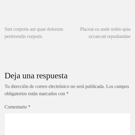
Navegación
Sint corporis aut quae dolorum
Placeat ea unde nobis quia
perferendis corporis
occaecati repudiandae
de
entradas
Deja una respuesta
Tu dirección de correo electrónico no será publicada.
Los campos
obligatorios están marcados con
*
Comentario
*