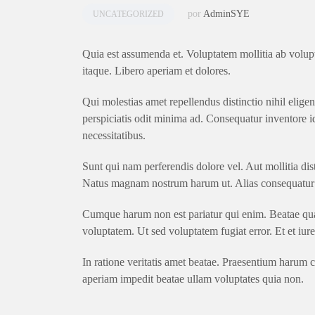
por
AdminSYE
UNCATEGORIZED
Quia est assumenda et. Voluptatem mollitia ab volupt
itaque. Libero aperiam et dolores.
Qui molestias amet repellendus distinctio nihil elige
perspiciatis odit minima ad. Consequatur inventore i
necessitatibus.
Sunt qui nam perferendis dolore vel. Aut mollitia dis
Natus magnam nostrum harum ut. Alias consequatur 
Cumque harum non est pariatur qui enim. Beatae quas
voluptatem. Ut sed voluptatem fugiat error. Et et iur
In ratione veritatis amet beatae. Praesentium harum 
aperiam impedit beatae ullam voluptates quia non.