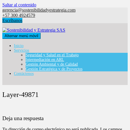
Saltar al contenido
gerencia@sostenibilidadyestrategia.com
+57 300 4924579
Escríbanos
Alternar menú móvil
Inicio
Servicios
Seguridad y Salud en el Trabajo
Intermediación en ARL
Gestión Ambiental y de Calidad
Gestión Estratégica y de Proyectos
Contáctenos
Layer-49871
Deja una respuesta
Tu dirección de correo electrónico no será publicada.
Los campos