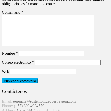
obligatorios están marcados con
*
Comentario
*
Nombre
*
Correo electrónico
*
Web
Contáctenos
Email:
gerencia@sostenibilidadyestrategia.com
Phone:
(+57) 300 4924579
Address:
Calle 74A # 22 – 31 Of 307