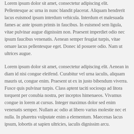
Lorem ipsum dolor sit amet, consectetur adipiscing elit.
Pellentesque ac urna in nunc blandit placerat. Aliquam hendrerit
lacus euismod ipsum interdum vehicula. Interdum et malesuada
fames ac ante ipsum primis in faucibus. In euismod sem ligula,
vitae pulvinar augue dignissim non. Praesent imperdiet odio nec
ipsum faucibus venenatis. Aenean semper feugiat turpis, vitae
ornare lacus pellentesque eget. Donec id posuere odio. Nam ut
ultrices augue.
Lorem ipsum dolor sit amet, consectetur adipiscing elit. Aenean in
diam id nisi congue eleifend. Curabitur vel urna iaculis, aliquam
mauris ut, congue enim. Praesent ut ex in justo bibendum viverra.
Fusce quis pulvinar turpis. Class aptent taciti sociosqu ad litora
torquent per conubia nostra, per inceptos himenaeos. Vivamus
congue in lorem at cursus. Integer maximus dolor sed enim
venenatis semper. Nullam ac odio at libero varius molestie nec et
nulla. In pharetra vulputate enim a elementum. Maecenas lacus
ipsum, lobortis at sapien ultricies, iaculis dignissim arcu.