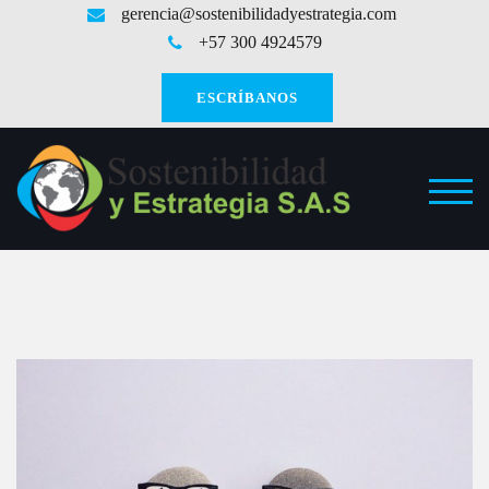
Saltar
gerencia@sostenibilidadyestrategia.com
al
+57 300 4924579
contenido
ESCRÍBANOS
ALT